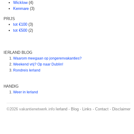
Wicklow
(4)
Kenmare
(3)
PRIJS
tot €100
(3)
tot €500
(2)
IERLAND BLOG
Waarom meegaan op jongerenvakanties?
Weekend vrij? Op naar Dublin!
Rondreis Ierland
HANDIG
Weer in Ierland
©2026
vakantienetwerk.info
Ierland
-
Blog
-
Links
-
Contact
-
Disclaimer