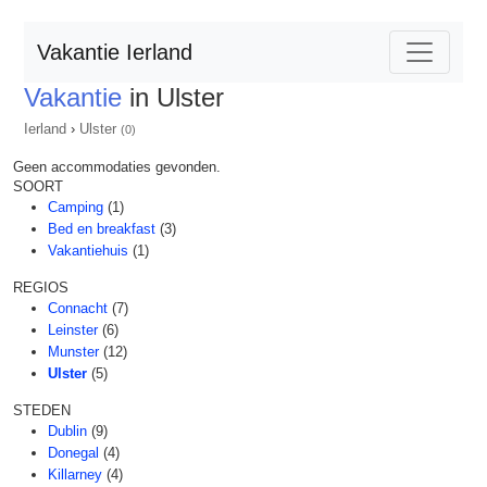
Vakantie Ierland
Vakantie
in Ulster
Ierland
›
Ulster
(0)
Geen accommodaties gevonden.
SOORT
Camping
(1)
Bed en breakfast
(3)
Vakantiehuis
(1)
REGIOS
Connacht
(7)
Leinster
(6)
Munster
(12)
Ulster
(5)
STEDEN
Dublin
(9)
Donegal
(4)
Killarney
(4)