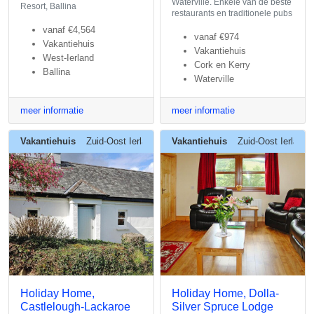
Waterville. Enkele van de beste
Resort, Ballina
restaurants en traditionele pubs
vanaf
€4,564
vanaf
€974
Vakantiehuis
Vakantiehuis
West-Ierland
Cork en Kerry
Ballina
Waterville
meer informatie
meer informatie
Vakantiehuis
Zuid-Oost Ierland
Vakantiehuis
Zuid-Oost Ierland
Holiday Home,
Holiday Home, Dolla-
Castlelough-Lackaroe
Silver Spruce Lodge