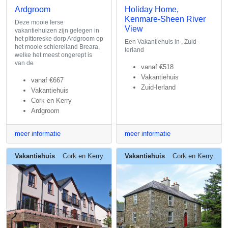
Ardgroom
Holiday Home,
Kenmare-Sheen River
Deze mooie Ierse
View
vakantiehuizen zijn gelegen in
het pittoreske dorp Ardgroom op
Een Vakantiehuis in , Zuid-
het mooie schiereiland Breara,
Ierland
welke het meest ongerept is
van de
vanaf
€518
Vakantiehuis
vanaf
€667
Zuid-Ierland
Vakantiehuis
Cork en Kerry
Ardgroom
meer informatie
meer informatie
Vakantiehuis
Cork en Kerry
Vakantiehuis
Cork en Kerry