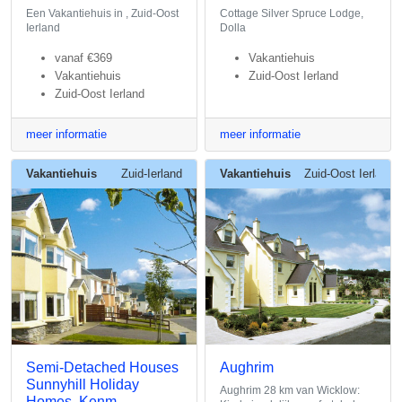
Een Vakantiehuis in , Zuid-Oost
Cottage Silver Spruce Lodge,
Ierland
Dolla
vanaf
€369
Vakantiehuis
Vakantiehuis
Zuid-Oost Ierland
Zuid-Oost Ierland
meer informatie
meer informatie
Vakantiehuis
Zuid-Ierland
Vakantiehuis
Zuid-Oost Ierland
Semi-Detached Houses
Aughrim
Sunnyhill Holiday
Aughrim 28 km van Wicklow:
Homes, Kenm