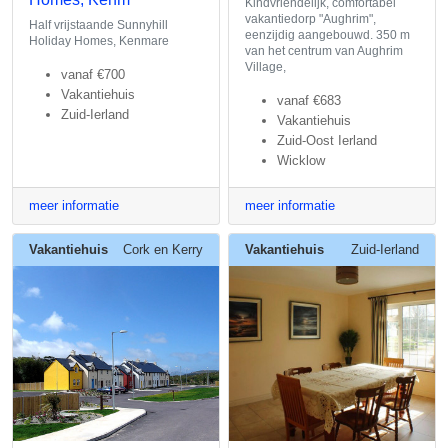
Kindvriendelijk, comfortabel
vakantiedorp "Aughrim",
Half vrijstaande Sunnyhill
eenzijdig aangebouwd. 350 m
Holiday Homes, Kenmare
van het centrum van Aughrim
Village,
vanaf
€700
Vakantiehuis
vanaf
€683
Zuid-Ierland
Vakantiehuis
Zuid-Oost Ierland
Wicklow
meer informatie
meer informatie
Vakantiehuis
Cork en Kerry
Vakantiehuis
Zuid-Ierland