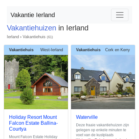
Vakantie Ierland
Vakantiehuizen
in Ierland
Ierland
›
Vakantiehuis
(61)
Vakantiehuis
West-Ierland
Vakantiehuis
Cork en Kerry
Holiday Resort Mount
Waterville
Falcon Estate Ballina-
Deze fraaie vakantiehuizen zijn
Courtya
gelegen op enkele minuten te
voet van de kustplaats
Mount Falcon Estate Holiday