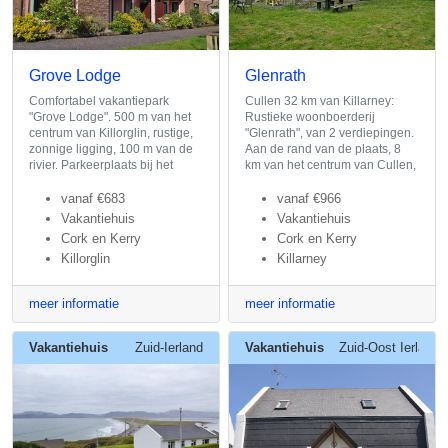
Grove Lodge
Glenrath
Comfortabel vakantiepark
Cullen 32 km van Killarney:
"Grove Lodge". 500 m van het
Rustieke woonboerderij
centrum van Killorglin, rustige,
"Glenrath", van 2 verdiepingen.
zonnige ligging, 100 m van de
Aan de rand van de plaats, 8
rivier. Parkeerplaats bij het
km van het centrum van Cullen,
vanaf
€683
vanaf
€966
Vakantiehuis
Vakantiehuis
Cork en Kerry
Cork en Kerry
Killorglin
Killarney
meer informatie
meer informatie
Vakantiehuis
Zuid-Ierland
Vakantiehuis
Zuid-Oost Ierland