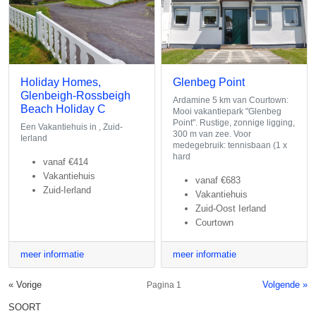
Holiday Homes,
Glenbeg Point
Glenbeigh-Rossbeigh
Ardamine 5 km van Courtown:
Beach Holiday C
Mooi vakantiepark "Glenbeg
Point". Rustige, zonnige ligging,
Een Vakantiehuis in , Zuid-
300 m van zee. Voor
Ierland
medegebruik: tennisbaan (1 x
hard
vanaf
€414
Vakantiehuis
vanaf
€683
Zuid-Ierland
Vakantiehuis
Zuid-Oost Ierland
Courtown
meer informatie
meer informatie
« Vorige
Volgende »
Pagina 1
SOORT