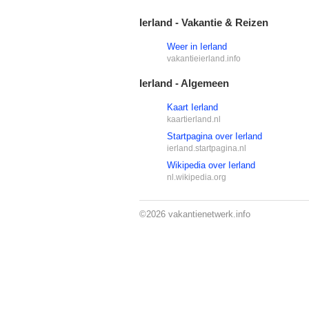
Ierland - Vakantie & Reizen
Weer in Ierland
vakantieierland.info
Ierland - Algemeen
Kaart Ierland
kaartierland.nl
Startpagina over Ierland
ierland.startpagina.nl
Wikipedia over Ierland
nl.wikipedia.org
©2026
vakantienetwerk.info