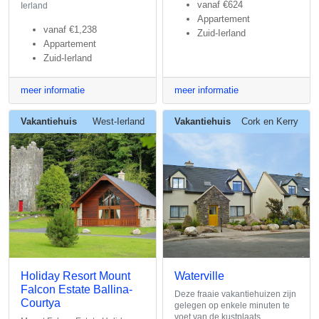
vanaf
€624
Ierland
Appartement
vanaf
€1,238
Zuid-Ierland
Appartement
Zuid-Ierland
meer informatie
meer informatie
Vakantiehuis
West-Ierland
Vakantiehuis
Cork en Kerry
Holiday Resort Mount
Waterville
Falcon Estate Ballina-
Deze fraaie vakantiehuizen zijn
Courtya
gelegen op enkele minuten te
voet van de kustplaats