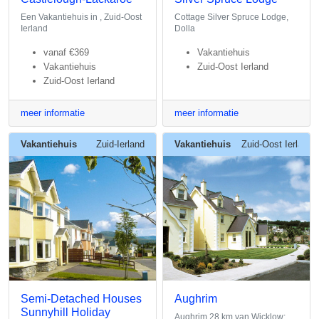
Een Vakantiehuis in , Zuid-Oost
Cottage Silver Spruce Lodge,
Ierland
Dolla
vanaf
€369
Vakantiehuis
Vakantiehuis
Zuid-Oost Ierland
Zuid-Oost Ierland
meer informatie
meer informatie
Vakantiehuis
Zuid-Ierland
Vakantiehuis
Zuid-Oost Ierland
Semi-Detached Houses
Aughrim
Sunnyhill Holiday
Aughrim 28 km van Wicklow: