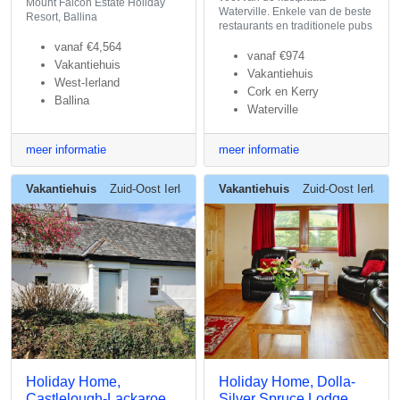
Mount Falcon Estate Holiday
Waterville. Enkele van de beste
Resort, Ballina
restaurants en traditionele pubs
vanaf
€4,564
vanaf
€974
Vakantiehuis
Vakantiehuis
West-Ierland
Cork en Kerry
Ballina
Waterville
meer informatie
meer informatie
Vakantiehuis
Zuid-Oost Ierland
Vakantiehuis
Zuid-Oost Ierland
Holiday Home,
Holiday Home, Dolla-
Castlelough-Lackaroe
Silver Spruce Lodge