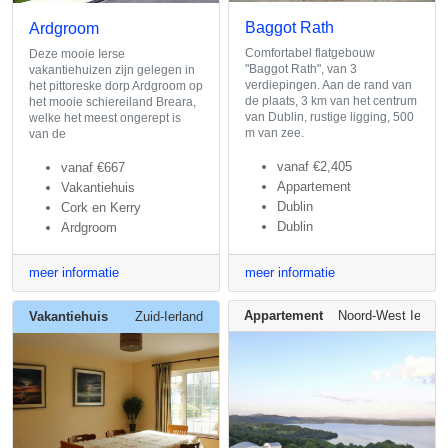
Baggot Rath
Ardgroom
Comfortabel flatgebouw
Deze mooie Ierse
"Baggot Rath", van 3
vakantiehuizen zijn gelegen in
verdiepingen. Aan de rand van
het pittoreske dorp Ardgroom op
de plaats, 3 km van het centrum
het mooie schiereiland Breara,
van Dublin, rustige ligging, 500
welke het meest ongerept is
m van zee.
van de
vanaf
€2,405
vanaf
€667
Appartement
Vakantiehuis
Dublin
Cork en Kerry
Dublin
Ardgroom
meer informatie
meer informatie
Appartement
Noord-West Ierlan
Vakantiehuis
Zuid-Ierland