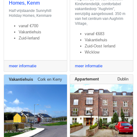
Homes, Kenm
Kindvriendelijk, comfortabel
vakantiedorp "Aughrim",
Half vrijstaande Sunnyhill
eenzijdig aangebouwd. 350 m
Holiday Homes, Kenmare
van het centrum van Aughrim
Village,
vanaf
€700
Vakantiehuis
vanaf
€683
Zuid-Ierland
Vakantiehuis
Zuid-Oost Ierland
Wicklow
meer informatie
meer informatie
Appartement
Dublin
Vakantiehuis
Cork en Kerry