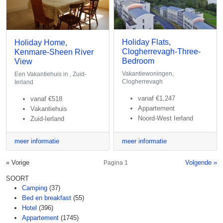
Holiday Flats,
Holiday Home,
Clogherrevagh-Three-
Kenmare-Sheen River
Bedroom
View
Vakantiewoningen,
Een Vakantiehuis in , Zuid-
Clogherrevagh
Ierland
vanaf
€1,247
vanaf
€518
Appartement
Vakantiehuis
Noord-West Ierland
Zuid-Ierland
meer informatie
meer informatie
« Vorige
Volgende »
Pagina 1
SOORT
Camping
(37)
Bed en breakfast
(55)
Hotel
(396)
Appartement
(1745)