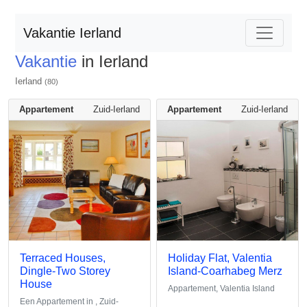
Vakantie Ierland
Vakantie
in Ierland
Ierland
(80)
Appartement
Zuid-Ierland
Appartement
Zuid-Ierland
Terraced Houses,
Holiday Flat, Valentia
Dingle-Two Storey
Island-Coarhabeg Merz
House
Appartement, Valentia Island
Een Appartement in , Zuid-