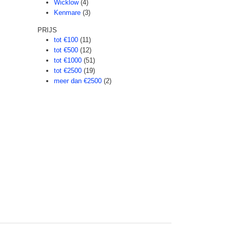
Wicklow
(4)
Kenmare
(3)
PRIJS
tot €100
(11)
tot €500
(12)
tot €1000
(51)
tot €2500
(19)
meer dan €2500
(2)