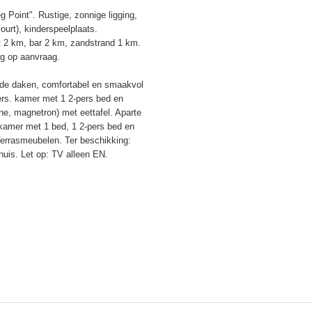
Point". Rustige, zonnige ligging,
urt), kinderspeelplaats.
 2 km, bar 2 km, zandstrand 1 km.
ng op aanvraag.
nde daken, comfortabel en smaakvol
ers. kamer met 1 2-pers bed en
e, magnetron) met eettafel. Aparte
kamer met 1 bed, 1 2-pers bed en
rrasmeubelen. Ter beschikking:
huis. Let op: TV alleen EN.