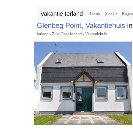
Vakantie Ierland
Home
Soort
Regio
Glenbeg Point, Vakantiehuis
in
Ierland
›
Zuid-Oost Ierland
›
Vakantiehuis