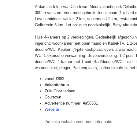
Ardamine 5 km van Courtown: Mooi vakantiepark "Glenbeg 
300 m van zee. Voor medegebruik: tennisbaan (1 x hard co
Levensmiddelenwinkel 2 km, supermarkt 2 km, restaurant
Golfterrein 5 km. Let op: auto noodzakelijk. Baby uitrusti
Huis 4-kamers op 2 verdiepingen. Gedeeltelijk afgeschui
ingericht: woonkamer met open haard en Kabel-TV. 1 2-p
douche/WC. Keuken (4-pits kookplaat, oven, afwasmachin
WC. Elektrische verwarming. Bovenverdieping: 1 2-pers. 
douche/WC. 1 kamer met 1 bed. Bad/douche/WC. Tuin. Te
wasmachine, droger. Parkeerplaats, parkeerplaats bij het 
vanaf
€683
Vakantiehuis
Zuid-Oost Ierland
Courtown
Advertentie nummer: #a58531
Website
Zie onze website voor meer informatie.