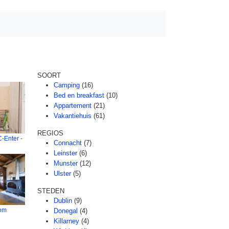
SOORT
Camping
(16)
Bed en breakfast
(10)
Appartement
(21)
Vakantiehuis
(61)
REGIOS
-Enter -
Connacht
(7)
Leinster
(6)
Munster
(12)
Ulster
(5)
STEDEN
Dublin
(9)
om
Donegal
(4)
Killarney
(4)