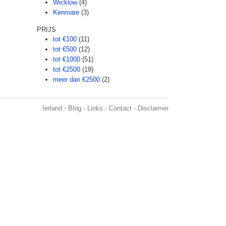
Wicklow
(4)
Kenmare
(3)
PRIJS
tot €100
(11)
tot €500
(12)
tot €1000
(51)
tot €2500
(19)
meer dan €2500
(2)
Ierland
-
Blog
-
Links
-
Contact
-
Disclaimer