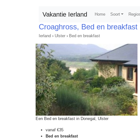
Vakantie Ierland
Home
Soort
Regio
Croaghross, Bed en breakfast
Ierland
›
Ulster
›
Bed en breakfast
Een Bed en breakfast in Donegal, Ulster
vanaf
€35
Bed en breakfast