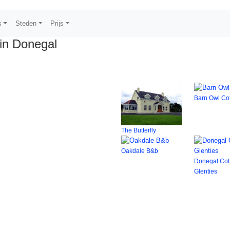
s
Steden
Prijs
in Donegal
Barn Owl Co
The Butterfly
Oakdale B&b
Donegal Cot
Glenties