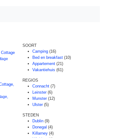
SOORT
Camping
(16)
Bed en breakfast
(10)
ttage
Appartement
(21)
Vakantiehuis
(61)
REGIOS
Connacht
(7)
Leinster
(6)
tage,
Munster
(12)
Ulster
(5)
STEDEN
Dublin
(9)
Donegal
(4)
Killarney
(4)